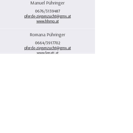
Manuel Pühringer
0676/3139487
pferde-ziegenzucht@gmx.at
www.hhmp.at
Romana Pühringer
0664/3917702
pferde-ziegenzucht@gmx.at
www.lenati.at
2161 Poysbrunn
Trag dich in unseren Newsletter ein, um
über Neuigkeiten und Events informiert zu
werden: